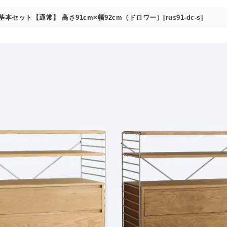
U.S 基本セット【通常】 高さ91cm×幅92cm（ドロワー）[rus91-dc-s]